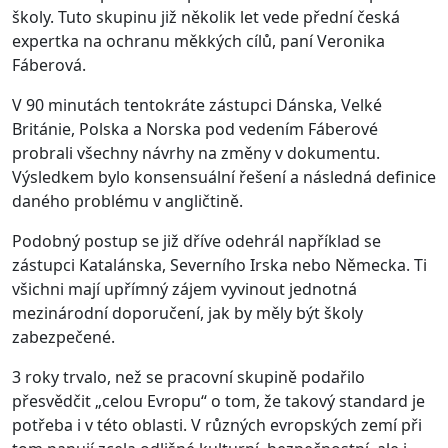
školy. Tuto skupinu již několik let vede přední česká
expertka na ochranu měkkých cílů, paní Veronika
Fáberová.
V 90 minutách tentokráte zástupci Dánska, Velké
Británie, Polska a Norska pod vedením Fáberové
probrali všechny návrhy na změny v dokumentu.
Výsledkem bylo konsensuální řešení a následná definice
daného problému v angličtině.
Podobný postup se již dříve odehrál například se
zástupci Katalánska, Severního Irska nebo Německa. Ti
všichni mají upřímný zájem vyvinout jednotná
mezinárodní doporučení, jak by měly být školy
zabezpečené.
3 roky trvalo, než se pracovní skupině podařilo
přesvědčit „celou Evropu“ o tom, že takový standard je
potřeba i v této oblasti. V různých evropských zemí při