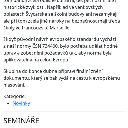
tom panují zcela odlišné kulturní, bezpečnostní, ale i
historické zvyklosti. Například ve venkovských
oblastech Švýcarska se školní budovy ani nezamykají,
ale při tom zcela jiné nároky na bezpečnost mají třeba
školy ve francouzské Marseille.
I když původní návrh evropského standardu vychází
z naší normy ČSN 734400, bylo potřeba udělat hodně
úprav a zobecnění požadavků tak, aby norma byla
aplikovatelná na celou Evropu.
Skupina do konce dubna připraví finální znění
dokumentu, který se pak vydá na cestu k evropskému
hlasování.
Kategorie:
Novinky
SEMINÁŘE