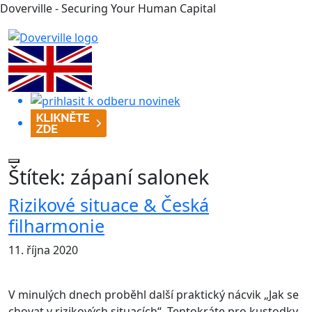
Doverville - Securing Your Human Capital
Štítek:
zápaní salonek
Rizikové situace & Česká
filharmonie
11. října 2020
V minulých dnech proběhl další praktický nácvik „Jak se
chovat v rizikových situacích“. Tentokráte pro kustodky