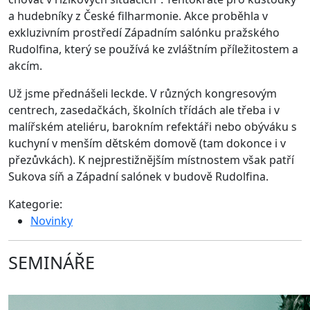
a hudebníky z České filharmonie. Akce proběhla v
exkluzivním prostředí Západním salónku pražského
Rudolfina, který se používá ke zvláštním příležitostem a
akcím.
Už jsme přednášeli leckde. V různých kongresovým
centrech, zasedačkách, školních třídách ale třeba i v
malířském ateliéru, barokním refektáři nebo obýváku s
kuchyní v menším dětském domově (tam dokonce i v
přezůvkách). K nejprestižnějším místnostem však patří
Sukova síň a Západní salónek v budově Rudolfina.
Kategorie:
Novinky
SEMINÁŘE