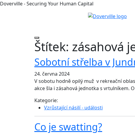
Doverville - Securing Your Human Capital
Štítek:
zásahová j
Sobotní střelba v Jund
24. června 2024
V sobotu hodně opilý muž v rekreační oblast
akce šla i zásahová jednotka s vrtulníkem. Op
Kategorie:
Vzrůstající násilí - události
Co je swatting?