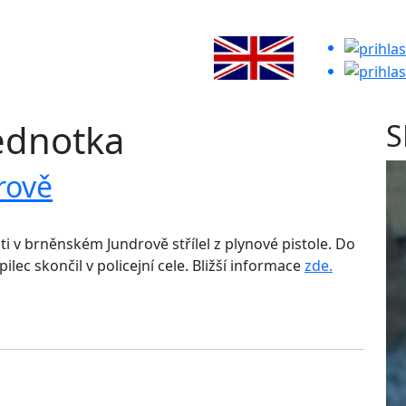
ednotka
S
rově
i v brněnském Jundrově střílel z plynové pistole. Do
ilec skončil v policejní cele. Bližší informace
zde.