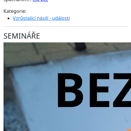
Kategorie:
Vzrůstající násilí - události
SEMINÁŘE