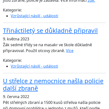
jsou zbraně, policie je zabavila. Více informací
zde.
Kategorie:
Vzrůstající násilí - události
Třináctiletý se důkladně připravil
9. května 2023
Žák sedmé třídy se na masakr ve škole důkladně
připravoval. Použil otcovy zbraně.
Více
Kategorie:
Vzrůstající násilí - události
U střelce z nemocnice našla policie
další zbraně
9. června 2022
Pět střelných zbraní a 1500 kusů střeliva našla policie
při domovní prohlídce u jednoho z mužů, kteří podle