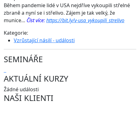
Během pandemie lidé v USA nejdříve vykoupili střelné
zbraně a nyní se i střelivo. Zájem je tak velký, že
munice…
Číst více:
https://bit.ly/v-usa_vykoupili_strelivo
Kategorie:
Vzrůstající násilí - události
SEMINÁŘE
AKTUÁLNÍ KURZY
Žádné události
NAŠI KLIENTI