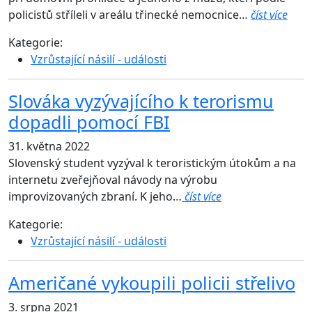
policistů stříleli v areálu třinecké nemocnice…
číst více
Kategorie:
Vzrůstající násilí - události
Slováka vyzývajícího k terorismu
dopadli pomocí FBI
31. května 2022
Slovenský student vyzýval k teroristickým útokům a na
internetu zveřejňoval návody na výrobu
improvizovaných zbraní. K jeho…
číst více
Kategorie:
Vzrůstající násilí - události
Američané vykoupili policii střelivo
3. srpna 2021