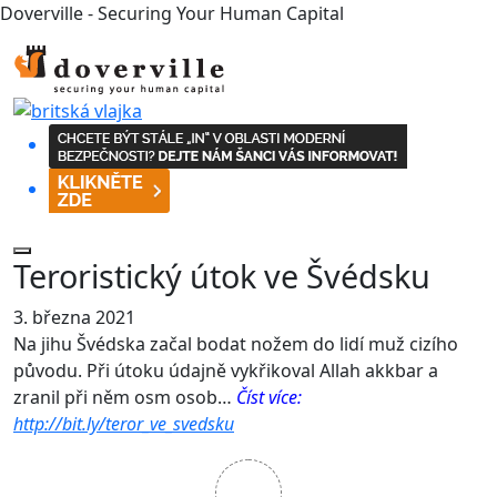
Doverville - Securing Your Human Capital
Teroristický útok ve Švédsku
3. března 2021
Na jihu Švédska začal bodat nožem do lidí muž cizího
původu. Při útoku údajně vykřikoval Allah akkbar a
zranil při něm osm osob…
Číst více:
http://bit.ly/teror_ve_svedsku
0