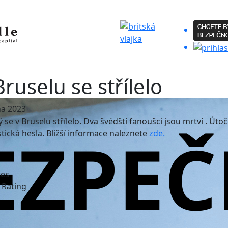
Bruselu se střílelo
jna 2023
ý se v Bruselu střílelo. Dva švédští fanoušci jsou mrtví . Útočn
stická hesla. Bližší informace naleznete
zde.
tes
e Rating