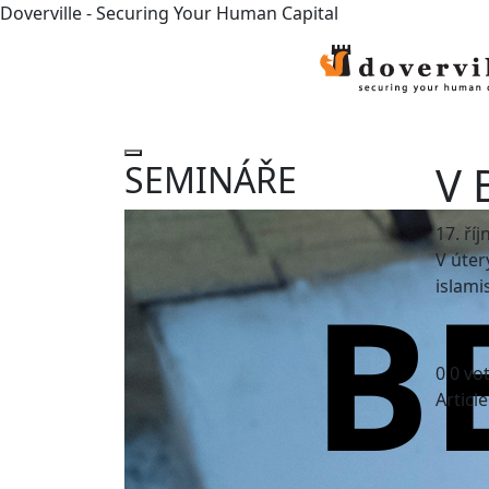
Doverville - Securing Your Human Capital
V 
SEMINÁŘE
17. ří
V úter
islami
0
0
vo
Articl