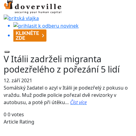
V Itálii zadrželi migranta
podezřelého z pořezání 5 lidí
12. září 2021
Somálský žadatel o azyl v Itálii je podezřelý z pokusu o
vraždu. Muž podle policie pořezal dvě revizorky v
autobusu, a poté při útěku…
Číst více
0
0
votes
Article Rating