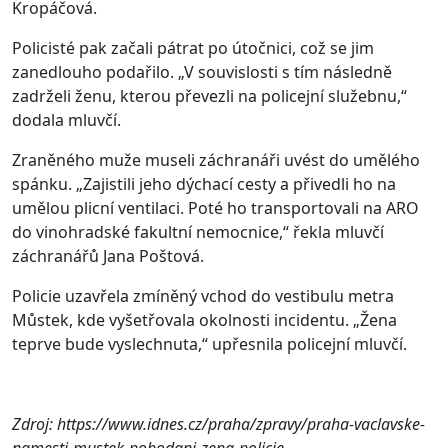
Kropáčová.
Policisté pak začali pátrat po útočnici, což se jim
zanedlouho podařilo. „V souvislosti s tím následně
zadrželi ženu, kterou převezli na policejní služebnu,“
dodala mluvčí.
Zraněného muže museli záchranáři uvést do umělého
spánku. „Zajistili jeho dýchací cesty a přivedli ho na
umělou plicní ventilaci. Poté ho transportovali na ARO
do vinohradské fakultní nemocnice,“ řekla mluvčí
záchranářů Jana Poštová.
Policie uzavřela zmíněný vchod do vestibulu metra
Můstek, kde vyšetřovala okolnosti incidentu. „Žena
teprve bude vyslechnuta,“ upřesnila policejní mluvčí.
Zdroj: https://www.idnes.cz/praha/zpravy/praha-vaclavske-