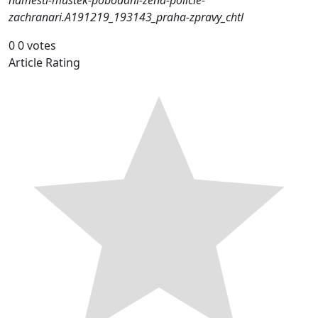
namesti-mustek-pobodani-zena-policie-
zachranari.A191219_193143_praha-zpravy_chtl
0
0
votes
Article Rating