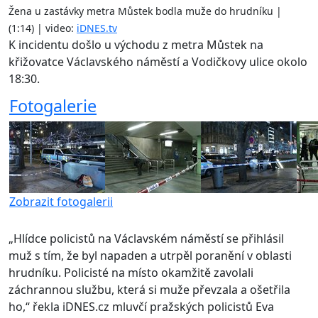
Žena u zastávky metra Můstek bodla muže do hrudníku |
(1:14) | video:
iDNES.tv
K incidentu došlo u východu z metra Můstek na
křižovatce Václavského náměstí a Vodičkovy ulice okolo
18:30.
Fotogalerie
Zobrazit fotogalerii
„Hlídce policistů na Václavském náměstí se přihlásil
muž s tím, že byl napaden a utrpěl poranění v oblasti
hrudníku. Policisté na místo okamžitě zavolali
záchrannou službu, která si muže převzala a ošetřila
ho,“ řekla iDNES.cz mluvčí pražských policistů Eva