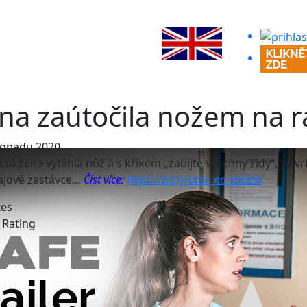
na zaútočila nožem na r
stopadu 2020
letá žena vytáhla nůž a s křikem „zabijte všechny židy“, se vr
ajové zastávce…
Číst více:
https://bit.ly/utok_na_rabina
tes
e Rating