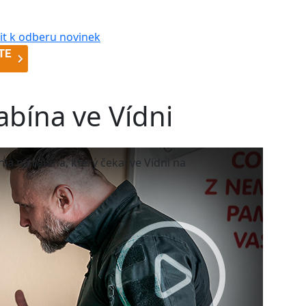
abína ve Vídni
hla na rabína, který čekal ve Vídni na