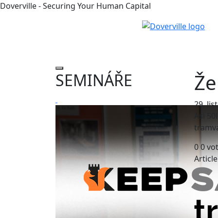
Doverville - Securing Your Human Capital
Že
SEMINÁŘE
29. li
Asi 50
tramv
0
0
vo
Articl