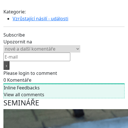
Kategorie:
Vzrůstající násilí - události
Subscribe
Upozornit na
Please login to comment
0
Komentáře
Inline Feedbacks
View all comments
SEMINÁŘE