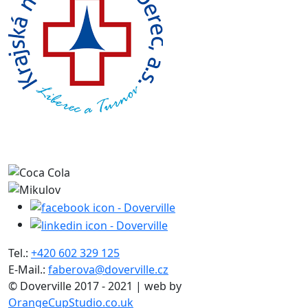
Tel.:
+420 602 329 125
E-Mail.:
faberova@doverville.cz
© Doverville 2017 - 2021 | web by
OrangeCupStudio.co.uk