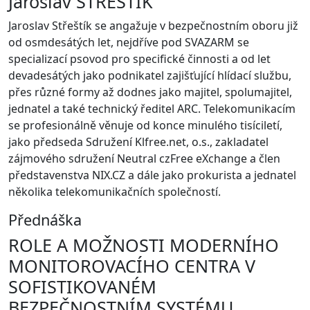
Jaroslav STŘEŠTÍK
Jaroslav Střeštík se angažuje v bezpečnostním oboru již
od osmdesátých let, nejdříve pod SVAZARM se
specializací psovod pro specifické činnosti a od let
devadesátých jako podnikatel zajišťující hlídací službu,
přes různé formy až dodnes jako majitel, spolumajitel,
jednatel a také technický ředitel ARC. Telekomunikacím
se profesionálně věnuje od konce minulého tisíciletí,
jako předseda Sdružení Klfree.net, o.s., zakladatel
zájmového sdružení Neutral czFree eXchange a člen
představenstva NIX.CZ a dále jako prokurista a jednatel
několika telekomunikačních společností.
Přednáška
ROLE A MOŽNOSTI MODERNÍHO
MONITOROVACÍHO CENTRA V
SOFISTIKOVANÉM
BEZPEČNOSTNÍM SYSTÉMU