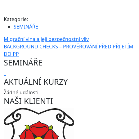
Kategorie:
SEMINÁŘE
Navigace
Migrační vlna a její bezpečnostní vliv
BACKGROUND CHECKS – PROVĚŘOVÁNÍ PŘED PŘIJETÍM
pro
DO PP
příspěvek
SEMINÁŘE
AKTUÁLNÍ KURZY
Žádné události
NAŠI KLIENTI