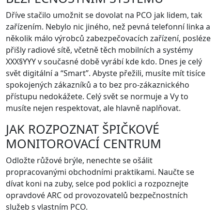
Dříve stačilo umožnit se dovolat na PCO jak lidem, tak
zařízením. Nebylo nic jiného, než pevná telefonní linka a
několik málo výrobců zabezpečovacích zařízení, posléze
přišly radiové sítě, včetně těch mobilních a systémy
XXX§YYY v současné době vyrábí kde kdo. Dnes je celý
svět digitální a “Smart”. Abyste přežili, musíte mít tisíce
spokojených zákazníků a to bez pro-zákaznického
přístupu nedokážete. Celý svět se normuje a Vy to
musíte nejen respektovat, ale hlavně naplňovat.
JAK ROZPOZNAT ŠPIČKOVÉ
MONITOROVACÍ CENTRUM
Odložte růžové brýle, nenechte se ošálit
propracovanými obchodními praktikami. Naučte se
dívat koni na zuby, selce pod poklici a rozpoznejte
opravdové ARC od provozovatelů bezpečnostních
služeb s vlastním PCO.