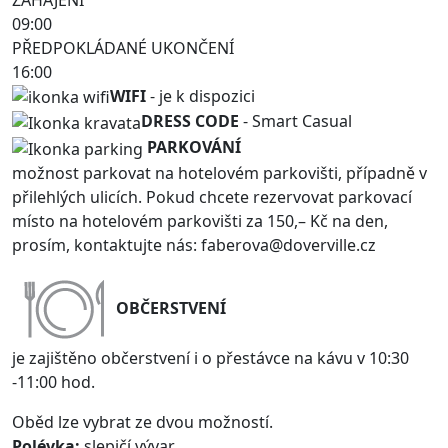
09:00
PŘEDPOKLÁDANÉ UKONČENÍ
16:00
WIFI
- je k dispozici
DRESS CODE
- Smart Casual
PARKOVÁNÍ
možnost parkovat na hotelovém parkovišti, případně v
přilehlých ulicích. Pokud chcete rezervovat parkovací
místo na hotelovém parkovišti za 150,– Kč na den,
prosím, kontaktujte nás: faberova@doverville.cz
OBČERSTVENÍ
je zajištěno občerstvení i o přestávce na kávu v 10:30
-11:00 hod.
Oběd lze vybrat ze dvou možností.
Polévka:
slepičí vývar