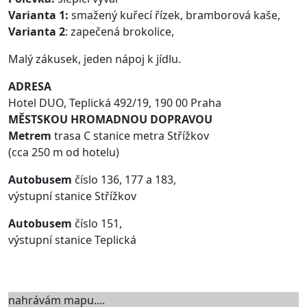
Varianta 1:
smažený kuřecí řízek, bramborová kaše,
Varianta 2
: zapečená brokolice,
Malý zákusek, jeden nápoj k jídlu.
ADRESA
Hotel DUO, Teplická 492/19, 190 00 Praha
MĚSTSKOU HROMADNOU DOPRAVOU
Metrem
trasa C stanice metra Střížkov
(cca 250 m od hotelu)
Autobusem
číslo 136, 177 a 183,
výstupní stanice Střížkov
Autobusem
číslo 151,
výstupní stanice Teplická
nahrávám mapu....