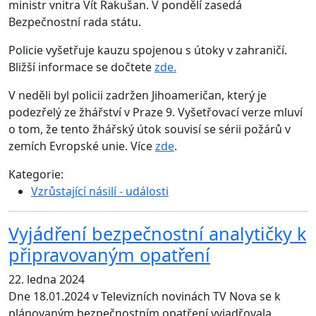
ministr vnitra Vít Rakušan. V pondělí zasedá
Bezpečnostní rada státu.
Policie vyšetřuje kauzu spojenou s útoky v zahraničí.
Bližší informace se dočtete
zde.
V neděli byl policii zadržen Jihoameričan, který je
podezřelý ze žhářství v Praze 9. Vyšetřovací verze mluví
o tom, že tento žhářský útok souvisí se sérii požárů v
zemích Evropské unie. Více
zde
.
Kategorie:
Vzrůstající násilí - události
Vyjádření bezpečnostní analytičky k
připravovaným opatření
22. ledna 2024
Dne 18.01.2024 v Televizních novinách TV Nova se k
plánovaným bezpečnostním opatření vyjadřovala