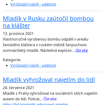
Vzrůstající násilí - události
Mladík v Rusku zaútočil bombou
na klášter
13. prosince 2021
Vlastnoručně vyrobenou bombu odpálil v areálu
ženského kláštera v ruském městě Serpuchovo
osmnáctiletý mladík. Následná exploze…
číst více
Kategorie:
Vzrůstající násilí - události
Mladík vyhrožoval najetím do lidí
24. července 2021
Mladík z Prahy vyhrožoval na sociálních sítích najetím
autem do lidí. Policie…
Číst více:
https://bit.ly/mladik_vyhrozoval_najetim