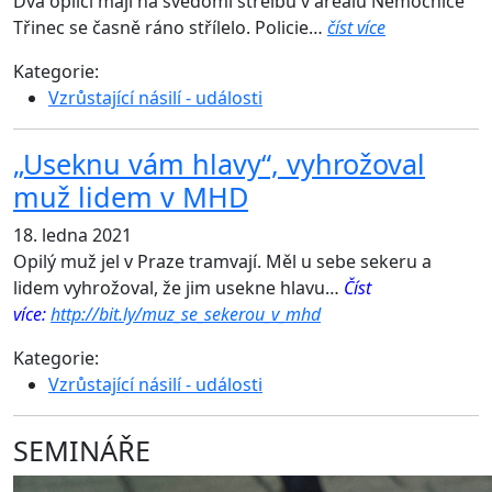
Dva opilci mají na svědomí střelbu v areálu Nemocnice
Třinec se časně ráno střílelo. Policie…
číst více
Kategorie:
Vzrůstající násilí - události
„Useknu vám hlavy“, vyhrožoval
muž lidem v MHD
18. ledna 2021
Opilý muž jel v Praze tramvají. Měl u sebe sekeru a
lidem vyhrožoval, že jim usekne hlavu…
Číst
více:
http://bit.ly/muz_se_sekerou_v_mhd
Kategorie:
Vzrůstající násilí - události
SEMINÁŘE