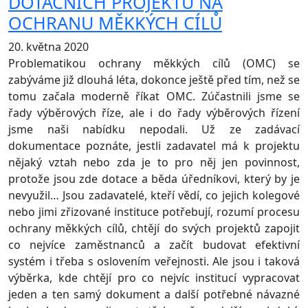
DOTAČNÍCH PROJEKTŮ NA
OCHRANU MĚKKÝCH CÍLŮ
20. května 2020
Problematikou ochrany měkkých cílů (OMC) se
zabýváme již dlouhá léta, dokonce ještě před tím, než se
tomu začala moderně říkat OMC. Zúčastnili jsme se
řady výběrových říze, ale i do řady výběrových řízení
jsme naši nabídku nepodali. Už ze zadávací
dokumentace poznáte, jestli zadavatel má k projektu
nějaký vztah nebo zda je to pro něj jen povinnost,
protože jsou zde dotace a běda úředníkovi, který by je
nevyužil… Jsou zadavatelé, kteří vědí, co jejich kolegové
nebo jimi zřizované instituce potřebují, rozumí procesu
ochrany měkkých cílů, chtějí do svých projektů zapojit
co nejvíce zaměstnanců a začít budovat efektivní
systém i třeba s oslovením veřejnosti. Ale jsou i taková
výběrka, kde chtějí pro co nejvíc institucí vypracovat
jeden a ten samý dokument a další potřebné návazné