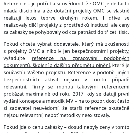
Reference – je potřeba si uvědomit, že OMC je de facto
mladá disciplína a že dotační projekty OMC se vlastně
realizují letos teprve druhým rokem. I dříve se
realizovaly dílčí projekty z prostředků institucí, ale ceny
za zakázky se pohybovaly od cca patnácti do třiceti tisíc.
Pokud chcete vybrat dodavatele, který má zkušenosti
s projekty OMC a nikoliv jen bezpečnostními projekty,
vyžadujte
reference na zpracování podobných
dokumentů, školení a dalšího předmětu plnění
, které je
součástí i Vašeho projektu. Reference v podobě jiných
bezpečnostních aktivit nejsou v tomto případě
relevantní. Firmy se mohou takovými referencemi
prokázat maximálně od roku 2017, kdy se datují první
vydání koncepce a metodik MV – na to pozor, dost často
si zadavatel neuvědomí, že starší reference skutečně
nejsou relevantní, neboť metodiky neexistovaly.
Pokud jde o cenu zakázky – dosud nebyly ceny v tomto