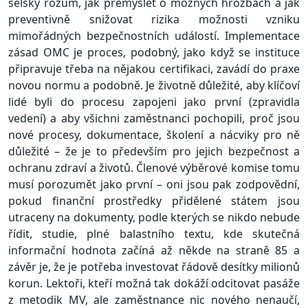
selský rozum, jak přemýšlet o možných hrozbách a jak
preventivně snižovat rizika možnosti vzniku
mimořádných bezpečnostních událostí. Implementace
zásad OMC je proces, podobný, jako když se instituce
připravuje třeba na nějakou certifikaci, zavádí do praxe
novou normu a podobně. Je životně důležité, aby klíčoví
lidé byli do procesu zapojeni jako první (zpravidla
vedení) a aby všichni zaměstnanci pochopili, proč jsou
nové procesy, dokumentace, školení a nácviky pro ně
důležité – že je to především pro jejich bezpečnost a
ochranu zdraví a životů. Členové výběrové komise tomu
musí porozumět jako první – oni jsou pak zodpovědní,
pokud finanční prostředky přidělené státem jsou
utraceny na dokumenty, podle kterých se nikdo nebude
řídit, studie, plné balastního textu, kde skutečná
informační hodnota začíná až někde na straně 85 a
závěr je, že je potřeba investovat řádově desítky milionů
korun. Lektoři, kteří možná tak dokáží odcitovat pasáže
z metodik MV, ale zaměstnance nic nového nenaučí,