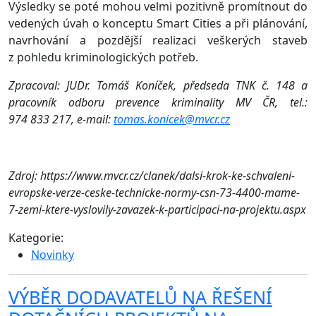
Výsledky se poté mohou velmi pozitivně promítnout do
vedených úvah o konceptu Smart Cities a při plánování,
navrhování a pozdější realizaci veškerých staveb
z pohledu kriminologických potřeb.
Zpracoval: JUDr. Tomáš Koníček, předseda TNK č. 148 a
pracovník odboru prevence kriminality MV ČR, tel.:
974 833 217, e-mail:
tomas.konicek@mvcr.cz
Zdroj: https://www.mvcr.cz/clanek/dalsi-krok-ke-schvaleni-
evropske-verze-ceske-technicke-normy-csn-73-4400-mame-
7-zemi-ktere-vyslovily-zavazek-k-participaci-na-projektu.aspx
Kategorie:
Novinky
VÝBĚR DODAVATELŮ NA ŘEŠENÍ