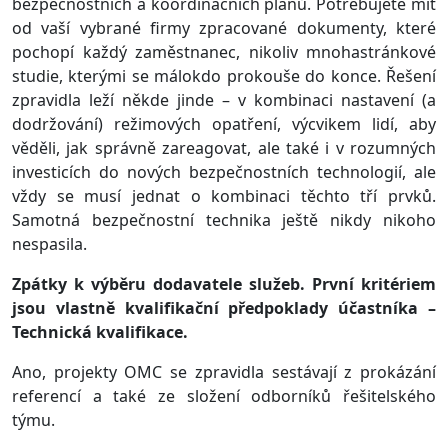
bezpečnostních a koordinačních plánů. Potřebujete mít
od vaší vybrané firmy zpracované dokumenty, které
pochopí každý zaměstnanec, nikoliv mnohastránkové
studie, kterými se málokdo prokouše do konce. Řešení
zpravidla leží někde jinde – v kombinaci nastavení (a
dodržování) režimových opatření, výcvikem lidí, aby
věděli, jak správně zareagovat, ale také i v rozumných
investicích do nových bezpečnostních technologií, ale
vždy se musí jednat o kombinaci těchto tří prvků.
Samotná bezpečnostní technika ještě nikdy nikoho
nespasila.
Zpátky k výběru dodavatele služeb. První kritériem
jsou vlastně kvalifikační předpoklady účastníka –
Technická kvalifikace.
Ano, projekty OMC se zpravidla sestávají z prokázání
referencí a také ze složení odborníků řešitelského
týmu.