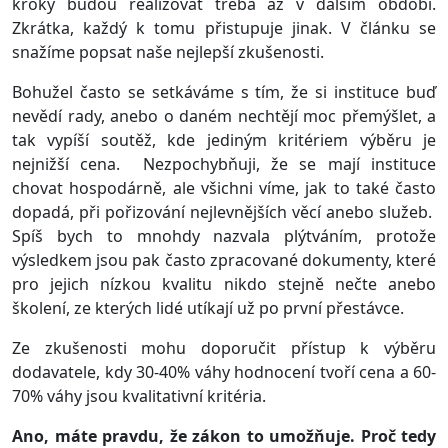
kroky budou realizovat třeba až v dalším období.
Zkrátka, každý k tomu přistupuje jinak. V článku se
snažíme popsat naše nejlepší zkušenosti.
Bohužel často se setkáváme s tím, že si instituce buď
nevědí rady, anebo o daném nechtějí moc přemýšlet, a
tak vypíší soutěž, kde jediným kritériem výběru je
nejnižší cena. Nezpochybňuji, že se mají instituce
chovat hospodárně, ale všichni víme, jak to také často
dopadá, při pořizování nejlevnějších věcí anebo služeb.
Spíš bych to mnohdy nazvala plýtváním, protože
výsledkem jsou pak často zpracované dokumenty, které
pro jejich nízkou kvalitu nikdo stejně nečte anebo
školení, ze kterých lidé utíkají už po první přestávce.
Ze zkušenosti mohu doporučit přístup k výběru
dodavatele, kdy 30-40% váhy hodnocení tvoří cena a 60-
70% váhy jsou kvalitativní kritéria.
Ano, máte pravdu, že zákon to umožňuje. Proč tedy