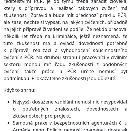
ředitelstvími PČR, je do týmu třeba zařadit člověka,
který s přípravou a realizací takových cvičení má
zkušenosti. Zpravidla bude mít předchozí praxi u PČR,
ale zase, nechte si vypsat, na jakých cvičeních, případně
na jejich přípravě či vedení se podílel. Že někdo pracoval
několik let třeba na kriminálce, ještě neznamená, že
tuto zkušenost má a ovládá dovednosti potřebné
k přípravě, realizaci a vyhodnocení součinnostního
cvičení s PČR. Na druhou stranu i pracovníci v civilním
sektoru mohou mít řadu zkušeností z podobných
cvičení, takže práce u PČR určitě nemusí být
podmínkou. Prokazatelné zkušenosti jsou důležité.
Když to shrnu:
Nejvyšší dosažené vzdělání nemusí nic nevypovídat
o potřebných znalostech, dovednostech a
zkušenostech pro projekt.
Samotná praxe v bezpečnostních agenturách či u
Armády nebo Policie nemusí znamenat dostatek