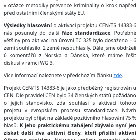
v otázce metodiky prevence kriminality o krok napřed
před ostatními členskými státy EU.
Výsledky hlasování
o aktivaci projektu CEN/TS 14383-6
nás posunuly do další
fáze standardizace
. Potřebné
většiny pro aktivaci na úrovni TC 325 bylo dosaženo – 6
zemí souhlasilo, 2 země nesouhlasily. Dále jsme obdrželi
6 komentářů z Norska a Dánska, které máme řešit
diskusí v rámci WG 3.
Více informací naleznete v předchozím článku
zde
.
Projekt CEN/TS 14383-6 je jako předběžný registrován u
CEN. Dle pravidel CEN bylo 34 členských států požádáno
o jejich stanovisko, zda souhlasí s aktivací tohoto
projetu v evropském procesu standardizace. Návrh
projektu byl přijat na základě pozitivního hlasování 75 %
hlasů.
K jeho praktickému zahájení zbývalo nyní jen
získat další dva aktivní členy, kteří přislíbí aktivní