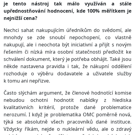
je tento nástroj tak málo využíván a stále
upřednostňování hodnocení, kde 100% měřítkem je
nejnižší cena?
Nechci sahat nakupujícím úředníkům do svědomí, ale
mnohdy se zde snoubí nepochopení, co vlastně
nakupují, ale i neochota být iniciativní a přijít s novým
řešením či nízká míra osobní statečnosti předložit ke
schválení dokument, který je potřeba obhájit. Také jsou
někde nastavena pravidla i tak, že nákupní oddělení
rozhoduje o výběru dodavatele a uživatele služby
k tomu ani nepřizve.
Často slýchám argument, že členové hodnotící komise
nebudou ochotni hodnotit nabídky z hlediska
kvalitativních kritérií, protože dané problematice
nerozumí. I když je problematika OMC poměrně nová,
týká se absolutně všech pracovníků dané instituce.
Vždycky říkám, nejde o nukleární vědu, ale o zdravý