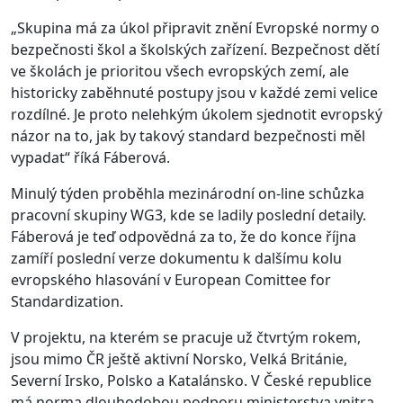
„Skupina má za úkol připravit znění Evropské normy o
bezpečnosti škol a školských zařízení. Bezpečnost dětí
ve školách je prioritou všech evropských zemí, ale
historicky zaběhnuté p
ostupy jsou v každé zemi velice
rozdílné. Je proto nelehkým úkolem sjednotit evropský
názor na to, jak by takový standard bezpečnosti měl
vypadat“ říká Fáberová.
Minulý týden proběhla mezinárodní on-line schůzka
pracovní skupiny WG3, kde se ladily poslední detaily.
Fáberová je teď odpovědná za to, že do konce října
zamíří poslední verze dokumentu k dalšímu kolu
evropského hlasování v European Comittee for
Standardization.
V projektu, na kterém se pracuje už čtvrtým rokem,
jsou mimo ČR ještě aktivní Norsko, Velká Británie,
Severní Irsko, Polsko a Katalánsko. V České republice
má norma dlouhodobou podporu ministerstva vnitra.