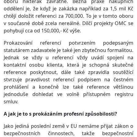
oboru nikterak závratné. Běžná praxe nákupních
oddělení je, že když je zakázka například za 1,5 mil Kč
chtějí doložit referenci za 700,000. To je v tomto oboru
v současné době zcela nereálné. Dílčí projekty OMC se
pohybují cca od 150,000,- Kč výše.
Prokazování referencí potvrzením podepsaným
statutárem zadavatele je také jen zbytečnou formalitou.
Jednak se vždy u referencí vždy uvádí spojení na
kontaktní osobu klienta, která je schopná skutečné
reference poskytnout, dále také zpravidla soutěžící
stvrzuje pravdivost referencí podpisem na čestném
prohlášení a konečně lze také reference většinou
jednoduše dohledat ve volně přístupném registru
smluv.
A jak je to s prokázáním profesní způsobilosti?
Jako jediná poslední země v EU nemáme přijat zákon o
bezpečnostních činnostech, takže bezpečnostní