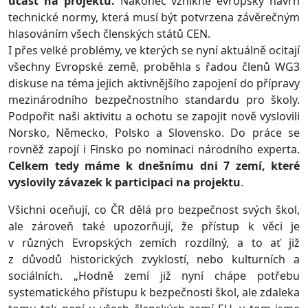
účast na projektu.
Nakonec vznikne evropský návrh
technické normy, která musí být potvrzena závěrečným
hlasováním všech členských států CEN.
I přes velké problémy, ve kterých se nyní aktuálně ocitají
všechny Evropské země, proběhla s řadou členů WG3
diskuse na téma jejich aktivnějšího zapojení do přípravy
mezinárodního bezpečnostního standardu pro školy.
Podpořit naši aktivitu a ochotu se zapojit nově vyslovili
Norsko, Německo, Polsko a Slovensko. Do práce se
rovněž zapojí i Finsko po nominaci národního experta.
Celkem tedy máme k dnešnímu dni 7 zemí, které
vyslovily závazek k participaci na projektu
.
Všichni oceňují, co ČR dělá pro bezpečnost svých škol,
ale zároveň také upozorňují, že přístup k věci je
v různých Evropských zemích rozdílný, a to ať již
z důvodů historických zvyklostí, nebo kulturních a
sociálních. „Hodně zemí již nyní chápe potřebu
systematického přístupu k bezpečnosti škol, ale zdaleka