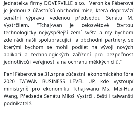
Jednatelka firmy DOVERVILLE s.r.o. Veronika Fáberová
je jednou z účastníků obchodní mise, která doprovází
senátní výpravu vedenou předsedou Senátu M.
Vystrčilem. “Tchaj-wan je celosvětově čtvrtou
technologicky nejvyspělejší zemí světa a my bychom
zde rádi našli spolupracující a obchodní partnery, se
kterými bychom se mohli podílet na vývoji nových
aplikací a technologických zařízení pro bezpečnost
jednotlivců i veřejnosti a na ochranu měkkých cílů.”
Paní Fáberová se 31.srpna zúčastní ekonomického fóra
2020 TAIWAN BUSINESS LEVEL UP, kde vystoupí
ministryně pro ekonomiku Tchaj-wanu Ms. Mei-Hua
Wang, Předseda Senátu Miloš Vystrčil, čeští i taiwanští
podnikatelé.