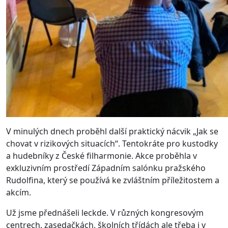
V minulých dnech proběhl další praktický nácvik „Jak se
chovat v rizikových situacích“. Tentokráte pro kustodky
a hudebníky z České filharmonie. Akce proběhla v
exkluzivním prostředí Západním salónku pražského
Rudolfina, který se používá ke zvláštním příležitostem a
akcím.
Už jsme přednášeli leckde. V různých kongresovým
centrech, zasedačkách, školních třídách ale třeba i v