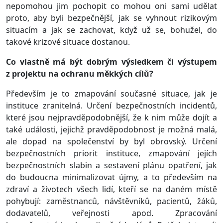
nepomohou jim pochopit co mohou oni sami udělat
proto, aby byli bezpečnější, jak se vyhnout rizikovým
situacím a jak se zachovat, když už se, bohužel, do
takové krizové situace dostanou.
Co vlastně má být dobrým výsledkem či výstupem
z projektu na ochranu měkkých cílů?
Především je to zmapování současné situace, jak je
instituce zranitelná. Určení bezpečnostních incidentů,
které jsou nejpravděpodobnější, že k nim může dojít a
také události, jejichž pravděpodobnost je možná malá,
ale dopad na společenství by byl obrovský. Určení
bezpečnostních priorit instituce, zmapování jejích
bezpečnostních slabin a sestavení plánu opatření, jak
do budoucna minimalizovat újmy, a to především na
zdraví a životech všech lidí, kteří se na daném místě
pohybují: zaměstnanců, návštěvníků, pacientů, žáků,
dodavatelů, veřejnosti apod. Zpracování