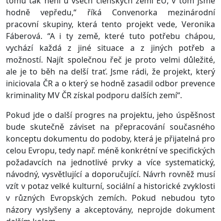
tomu tak není u všech členských zemí EU, v tom jsme
hodně vepředu,“ říká Convenorka mezinárodní
pracovní skupiny, která tento projekt vede, Veronika
Fáberová. “A i ty země, které tuto potřebu chápou,
vychází každá z jiné situace a z jiných potřeb a
možností. Najít společnou řeč je proto velmi důležité,
ale je to běh na delší trať. Jsme rádi, že projekt, který
iniciovala ČR a o který se hodně zasadil odbor prevence
kriminality MV ČR získal podporu dalších zemí“.
Pokud jde o další progres na projektu, jeho úspěšnost
bude skutečně záviset na přepracování současného
konceptu dokumentu do podoby, která je přijatelná pro
celou Evropu, tedy např. méně konkrétní ve specifických
požadavcích na jednotlivé prvky a více systematický,
návodný, vysvětlující a doporučující. Návrh rovněž musí
vzít v potaz velké kulturní, sociální a historické zvyklosti
v různých Evropských zemích. Pokud nebudou tyto
názory vyslyšeny a akceptovány, neprojde dokument