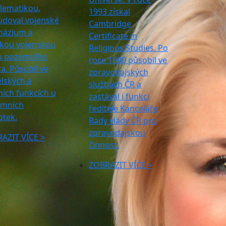
lematikou.
1993 získal
udoval vojenské
Cambridge
ázium a
Certificate in
kou vojenskou
Religious Studies. Po
u pozemního
roce 1990 působil ve
a. Působil ve
zpravodajských
elských a
službách ČR a
ních funkcích u
zastával i funkci
mních
ředitele Kanceláře
otek.
Rady vlády ČR pro
zpravodajskou
AZIT VÍCE >
činnost.
ZOBRAZIT VÍCE >