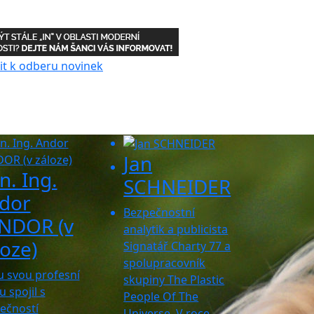
Jan
n. Ing.
SCHNEIDER
dor
Bezpečnostní
NDOR (v
analytik a publicista
loze)
Signatář Charty 77 a
spolupracovník
u svou profesní
skupiny The Plastic
 spojil s
People Of The
ečností
Universe. V roce