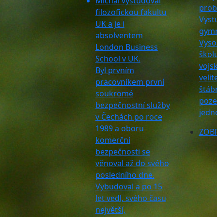
Michal vystudoval
prob
filozofickou fakultu
Vyst
UK a je i
gymn
absolventem
Vyso
London Business
škol
School v UK.
vojsk
Byl prvním
velit
pracovníkem první
štáb
soukromé
poze
bezpečnostní služby
jedn
v Čechách po roce
1989 a oboru
ZOBR
komerční
bezpečnosti se
věnoval až do svého
posledního dne.
Vybudoval a po 15
let vedl, svého času
největší,