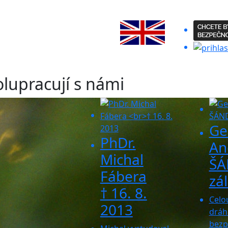
lupracují s námi
Ge
PhDr.
An
Michal
ŠÁ
Fábera
zá
† 16. 8.
Celo
2013
dráhu
bezp